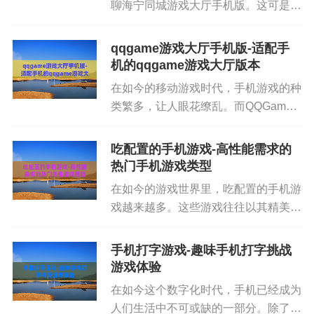
聊海宁同城游戏大厅手机版。这可是个
在手机上就能畅玩各种游戏的好地方，
对于海宁当地的朋友或者对海宁特色游
qqgame游戏大厅手机版-适配手
戏感兴趣的人来说，那简直是宝藏应
机的qqgame游戏大厅版本
用。海宁同城游戏大厅手机版把很多...
在如今的移动游戏时代，手机游戏的种
类繁多，让人眼花缭乱。而QQGame
游戏大厅手机版，算得上是很多人心中
的“老熟人”了。它就像是一个综合性的
吃配置的手机游戏-高性能需求的
游戏大商场，汇聚了各种各样的经典和
热门手机游戏类型
热门游戏。对于很多游戏玩家...
在如今的游戏世界里，吃配置的手机游
戏越来越多。这些游戏往往以其精美的
画面、丰富的玩法和高度拟真的场景吸
引着众多玩家。但同时，它们对手机硬
手机打字游戏-趣味手机打字挑战
件的要求也极高，要是手机配置不够，
游戏体验
玩起来那可就各种糟心了。 吃...
在如今这个数字化时代，手机已经成为
人们生活中不可或缺的一部分。除了通