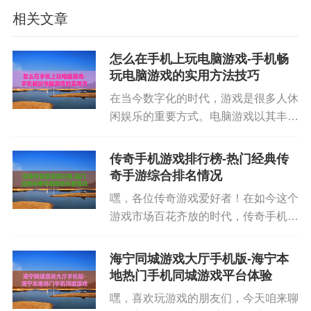
相关文章
怎么在手机上玩电脑游戏-手机畅
玩电脑游戏的实用方法技巧
还有《明日方舟》，它以独特的塔防玩法为基础，
在当今数字化的时代，游戏是很多人休
融入了丰富的角色扮演元素。游戏的世界观很宏
闲娱乐的重要方式。电脑游戏以其丰富
大，剧情充满了悬念和深度。你要收集各种干员，
的画面、多样的玩法吸引着众多玩家，
每个干员都有不同的职业和技能，合理搭配干员是
但我们不可能随时都坐在电脑前畅玩。
传奇手机游戏排行榜-热门经典传
胜利的关键。而且游戏的美术风格很独特，角色立
那么，怎么在手机上玩电脑游戏，既满
奇手游综合排名情况
足游戏需求又能让我们在任何时间...
绘精美，让人忍不住想要收集。同时，游戏也会定
嘿，各位传奇游戏爱好者！在如今这个
期更新活动和关卡，让你有新的内容可以体验。
游戏市场百花齐放的时代，传奇手机游
戏凭借着经典的玩法和热血的战斗，一
直占据着不少玩家的心。那到底哪些传
海宁同城游戏大厅手机版-海宁本
奇手机游戏值得一玩呢？这时候一份靠
地热门手机同城游戏平台体验
谱的传奇手机游戏排行榜就显得尤...
嘿，喜欢玩游戏的朋友们，今天咱来聊