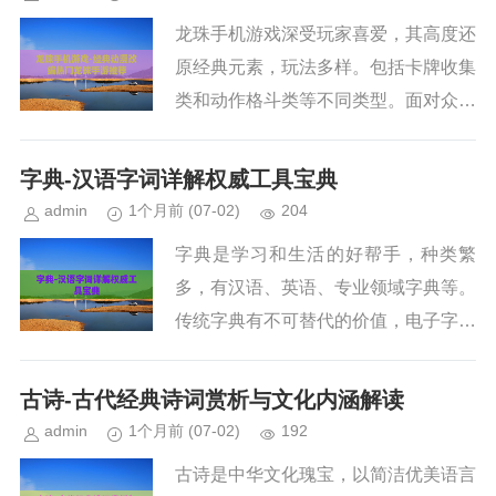
龙珠手机游戏深受玩家喜爱，其高度还
原经典元素，玩法多样。包括卡牌收集
类和动作格斗类等不同类型。面对众多
游戏，玩家可根据自身喜好的游戏类
型、画面音效及社交性等方面来选择适
字典-汉语字词详解权威工具宝典
合自己的龙珠手机游戏。...
admin
1个月前
(07-02)
204
字典是学习和生活的好帮手，种类繁
多，有汉语、英语、专业领域字典等。
传统字典有不可替代的价值，电子字典
也有便携、搜索快等优势。它还在文化
传承方面意义重大，记录语言发展演
古诗-古代经典诗词赏析与文化内涵解读
变，值得我们珍惜利用。...
admin
1个月前
(07-02)
192
古诗是中华文化瑰宝，以简洁优美语言