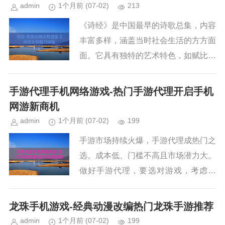
了中国古代文化的传承与发展。...
admin
1个月前
(07-02)
213
《诗经》是中国最早的诗歌总集，内容
丰富多样，涵盖当时社会生活的方方面
面。它具有独特的艺术特色，如赋比兴
的表现手法、精准生动的语言等。同
时，《诗经》有着极高的价值，对历史
手游代理手机网络游戏-热门手游代理开启手机
研究和文学发展影响深远，至今仍是...
网游新商机
admin
1个月前
(07-02)
199
手游市场持续火爆，手游代理成热门之
选。成本低、门槛不高且市场潜力大。
做好手游代理，要选对游戏，考虑品
质、团队等因素。同时重视推广，利用
多渠道吸引玩家，建立客户群体，为你
龙珠手机游戏-经典动漫改编热门龙珠手游推荐
在手游代理行业站稳脚跟支招。...
admin
1个月前
(07-02)
199