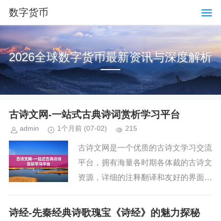
数字货币
2026全球数字货币最新资讯与深度解析
古诗文网-一站式古典诗词赏析学习平台
admin
1个月前
(07-02)
215
古诗文网是一个优质的古诗文学习交流
平台，拥有海量各时期各体裁的古诗文
资源，详细的注释翻译和友好的界面设
计，提供便捷学习体验。其社区方便爱
好者交流感悟，还举办相关活动，推动
诗经-先秦经典诗歌瑰宝《诗经》的魅力探秘