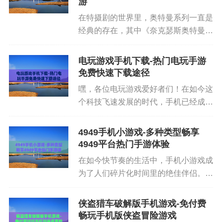
游
在特摄剧的世界里，奥特曼系列一直是
经典的存在，其中《奈克瑟斯奥特曼》
以其独特的世界观、深邃的剧情和精彩
的战斗场面吸引了无数粉丝。对于喜爱
电玩游戏手机下载-热门电玩手游
这款作品的玩家来说，能够在手机上玩
免费快速下载途径
到相关游戏，无疑是一种绝佳的体...
嘿，各位电玩游戏爱好者们！在如今这
个科技飞速发展的时代，手机已经成了
我们享受电玩游戏的绝佳利器。不过，
要想在手机上顺利下载到心仪的电玩游
4949手机小游戏-多种类型畅享
戏，这里面门道可不少。下面我就给大
4949平台热门手游体验
家好好唠唠电玩游戏手机下载的那...
在如今快节奏的生活中，手机小游戏成
最后，要看看游戏中心有没有一些特色功能。比如
为了人们碎片化时间里的绝佳伴侣。其
有的游戏中心会有游戏攻略、排行榜等功能。游戏
中，4949手机小游戏平台以其丰富多
攻略能帮助你更快地掌握游戏玩法和技巧，排行榜
样的游戏种类和便捷的体验，吸引了众
侠盗猎车破解版手机游戏-免付费
能让你了解哪些游戏比较热门。这些特色功能可以
多玩家的目光。接下来，让我们一起深
畅玩手机版侠盗冒险游戏