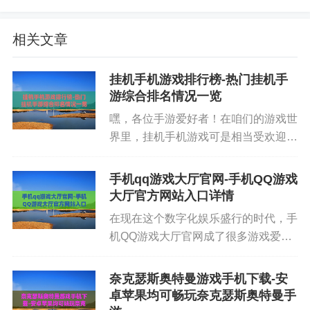
讯游戏中心就有很多用户，大家对它的评价也不
错，里面有腾讯自家的各种热门游戏，而且更新也
相关文章
很及时。
挂机手机游戏排行榜-热门挂机手
第二，下载速度很关键。要是下载个游戏要等老半
游综合排名情况一览
天，那多影响心情啊。好的游戏中心会有比较快的
嘿，各位手游爱好者！在咱们的游戏世
下载速度，让你能尽快玩上心仪的游戏。你可以先
界里，挂机手机游戏可是相当受欢迎，
下载一个小一点的游戏试试下载速度，看看是不是
它们能让你在忙碌的时候也能轻松玩游
能让你满意。
戏，不耽误升级和获取资源。那目前有
手机qq游戏大厅官网-手机QQ游戏
哪些挂机手机游戏值得一玩呢？接下来
大厅官方网站入口详情
第三，游戏中心的界面和操作要简单易用。毕竟咱
就给大家介绍一份实用的挂机手机...
在现在这个数字化娱乐盛行的时代，手
们玩游戏是为了放松，不想在找游戏、下载游戏的
机QQ游戏大厅官网成了很多游戏爱好
过程中搞得一头雾水。一个界面清晰、操作方便的
者的心头好。它就像是一个巨大的游戏
游戏中心，能让你更快地找到和下载游戏。就像应
宝库，里面装满了各种各样好玩的游
奈克瑟斯奥特曼游戏手机下载-安
用宝，它的界面简洁明了，分类也很清晰，很容易
戏，能满足不同玩家的喜好。官网作为
卓苹果均可畅玩奈克瑟斯奥特曼手
上手。
游戏的重要入口，有着独特的作用和...