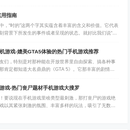
到自己喜欢的游戏类型。 手机游戏网站的类型...
实用指南
中，“时的”这两个字其实蕴含着丰富的含义和价值。它代表
刻背景下所发生的事件或者呈现的状态。就好比我们说“花
描绘了花朵绽放那个特定时刻散发出来的香...
手机游戏-媲美GTA5体验的热门手机游戏推荐
友们，特别是对那种能在开放世界里自由探索、搞各种事
那肯定都知道大名鼎鼎的《GTA 5》。它那丰富的剧情、
玩法，简直让人玩到停不下来。不过呢，要在手...
游戏-热门丧尸题材手机游戏大搜罗
！要说现在手机游戏里啥类型最刺激，那打丧尸的游戏绝
戏以其紧张刺激的氛围、丰富多样的玩法，吸引了无数玩
个被丧尸肆虐的世界里，你手持武器，与成群的丧尸...