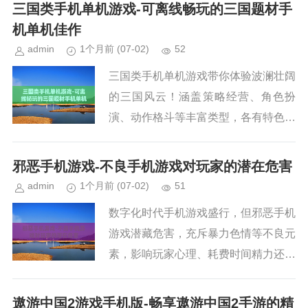
富，可结交好友、加入帮派。还有丰富
三国类手机单机游戏-可离线畅玩的三国题材手
活动，给玩家带来优质游戏体验。...
机单机佳作
admin
1个月前
(07-02)
52
三国类手机单机游戏带你体验波澜壮阔
的三国风云！涵盖策略经营、角色扮
演、动作格斗等丰富类型，各有特色。
文章还提供游戏选择和游玩建议，助你
选到心仪游戏，在手机上感受金戈铁
邪恶手机游戏-不良手机游戏对玩家的潜在危害
马、权谋征战的快感。...
admin
1个月前
(07-02)
51
数字化时代手机游戏盛行，但邪恶手机
游戏潜藏危害，充斥暴力色情等不良元
素，影响玩家心理、耗费时间精力还损
害健康。文章从政府监管、家长学校引
导、开发商责任等方面给出应对策略，
遨游中国2游戏手机版-畅享遨游中国2手游的精